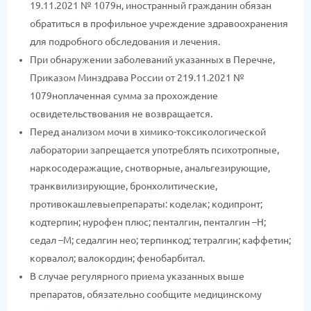
19.11.2021 № 1079н, иностранный гражданин обязан
обратиться в профильное учреждение здравоохранения
для подробного обследования и лечения.
При обнаружении заболеваний указанных в Перечне,
Приказом Минздрава России от 219.11.2021 №
1079ноплаченная сумма за прохождение
освидетельствования не возвращается.
Перед анализом мочи в химико-токсикологической
лаборатории запрещается употреблять психотропные,
наркосодеражащие, снотворные, анальгезирующие,
транквилизирующие, бронхолитические,
противокашлевыепрепараты: коделак; кодипронт;
кодтерпин; нурофен плюс; пенталгин, пенталгин –Н;
седал –М; седалгин нео; терпинкод; тетралгин; каффетин;
корвалол; валокордин; фенобарбитал.
В случае регулярного приема указанных выше
препаратов, обязательно сообщите медицинскому