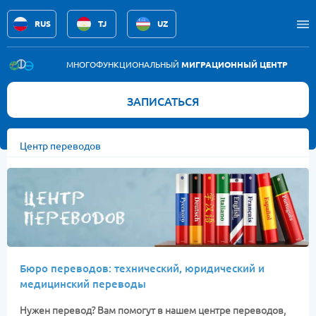
RUS
TJ
UZ
Услуги
МНОГОФУНКЦИОНАЛЬНЫЙ
МИГРАЦИОННЫЙ ЦЕНТР
Новости
ЗАПИСАТЬСЯ
Вакансии
Центр переводов
Памятка
Контакты
Бюро переводов: технический, юридический и
медицинский переводы
Нужен перевод? Вам помогут в нашем центре переводов,