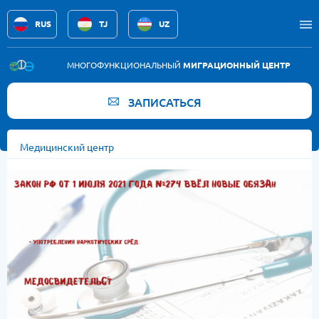
RUS
TJ
UZ
Услуги
МНОГОФУНКЦИОНАЛЬНЫЙ
МИГРАЦИОННЫЙ ЦЕНТР
Новости
ЗАПИСАТЬСЯ
Вакансии
Медицинский центр
Памятка
Контакты